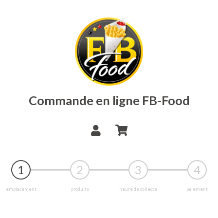
Commande en ligne FB-Food
1
2
3
4
emplacement
produits
heure de collecte
paiement